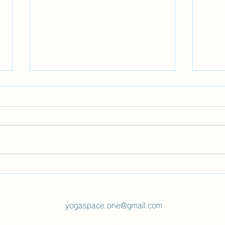
【よにの占い】怪しさゼロ、
面白さ100！
実はよにのちゃんねる、という
YouTubeチャンネルが好きで欠
かさず見ています。 最近のもの
で「占いに行ってきた」というの
【4
がありました。皆さんは占い信じ
とう
ますか？ 私は・・・良いことは
信じるし、あまり嬉しくないこと
yogaspace.one@gmail.com
は忘れちゃう(笑) 今回の松本秀